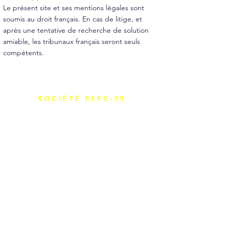
Le présent site et ses mentions légales sont
soumis au droit français. En cas de litige, et
après une tentative de recherche de solution
amiable, les tribunaux français seront seuls
compétents.
SOCIÉTÉ ELEC-3S
Notre entreprise
Réalisations
Borne de recharge voiture
électrique
Tarifs et devis
Contact